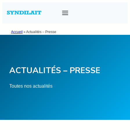
Aller
au
contenu
Accueil
»
Actualités – Presse
ACTUALITÉS – PRESSE
Toutes nos actualités