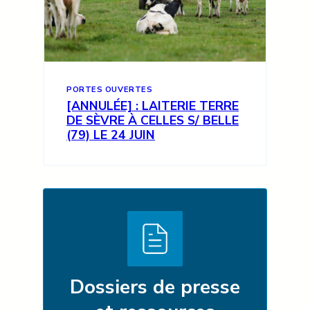
PORTES OUVERTES
[ANNULÉE] : LAITERIE TERRE
DE SÈVRE À CELLES S/ BELLE
(79) LE 24 JUIN
Dossiers de presse