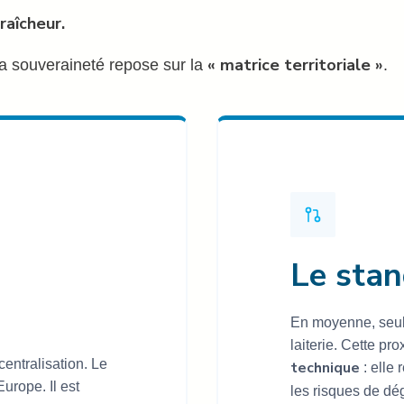
raîcheur.
« matrice territoriale »
, la souveraineté repose sur la
.
Le stan
En moyenne, seuls
laiterie. Cette pr
entralisation. Le
technique
: elle 
Europe. Il est
les risques de dé