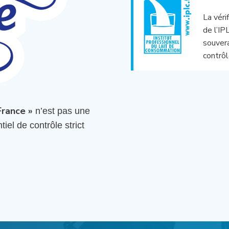
La véri
de l’IP
souvera
contrôl
France »
n’est pas une
iel de contrôle strict