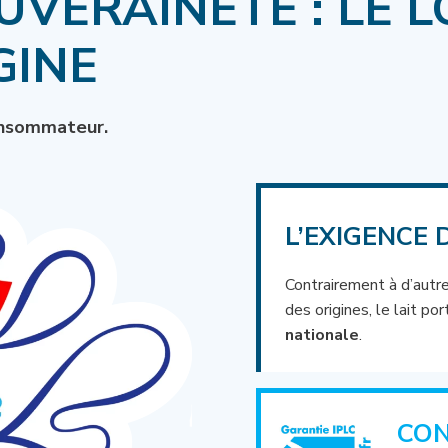
OUVERAINETÉ : LE
GINE
consommateur.
L’EXIGENCE 
Contrairement à d’autr
des origines, le lait po
nationale
.
CON