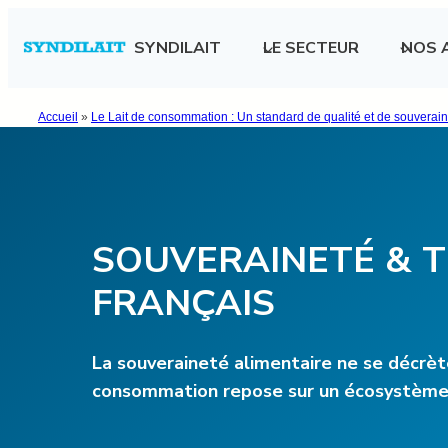
Aller
SYNDILAIT
LE SECTEUR
NOS 
au
contenu
Accueil
»
Le Lait de consommation : Un standard de qualité et de souverai
SOUVERAINETÉ & TE
FRANÇAIS
La souveraineté alimentaire ne se décrète 
consommation repose sur un écosystème un