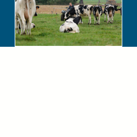
PORTES OUVERTES
[ANNULÉE] : LAITERIE TERRE DE
SÈVRE À CELLES S/ BELLE (79)
LE 24 JUIN